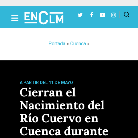
Presiona Intro para buscar o ESC para cerrar
Portada
»
Cuenca
»
A PARTIR DEL 11 DE MAYO
Cierran el
Nacimiento del
Río Cuervo en
Cuenca durante