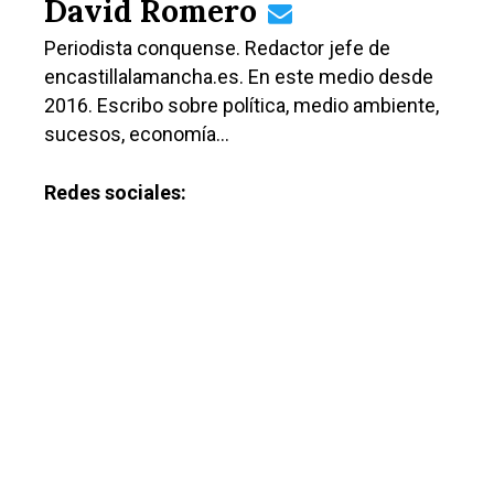
David Romero
Periodista conquense. Redactor jefe de
encastillalamancha.es. En este medio desde
2016. Escribo sobre política, medio ambiente,
sucesos, economía…
Castilla-La Manch
Redes sociales:
Toledo
Sanidad
Ciudad Real
Economía
Albacete
Educación
Cuenca
Cultura
Guadalajara
Deportes
Talavera
Sucesos