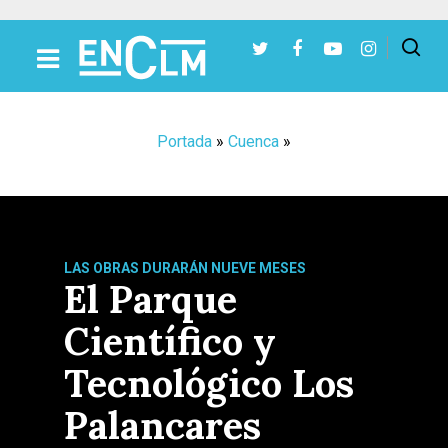
Presiona Intro para buscar o ESC para cerrar
Portada
»
Cuenca
»
LAS OBRAS DURARÁN NUEVE MESES
El Parque
Científico y
Tecnológico Los
Palancares