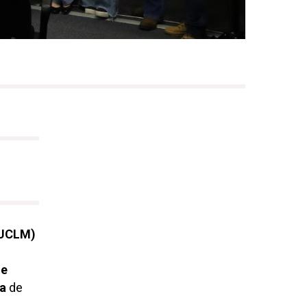
(UCLM)
de
ta
de