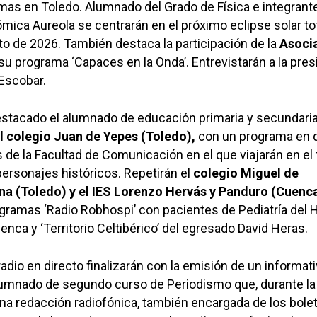
rmas en Toledo. Alumnado del Grado de Física e integrante
mica Aureola se centrarán en el próximo eclipse solar to
to de 2026. También destaca la participación de la
Asoci
u programa ‘Capaces en la Onda’. Entrevistarán a la pres
 Escobar.
stacado el alumnado de educación primaria y secundaria
l colegio Juan de Yepes (Toledo),
con un programa en d
 de la Facultad de Comunicación en el que viajarán en el
personajes históricos. Repetirán el
colegio Miguel de
a (Toledo) y el IES Lorenzo Hervás y Panduro (Cuenc
ramas ‘Radio Robhospi’ con pacientes de Pediatría del H
enca y ‘Territorio Celtibérico’ del egresado David Heras.
adio en directo finalizarán con la emisión de un informat
alumnado de segundo curso de Periodismo que, durante la
a redacción radiofónica, también encargada de los bole