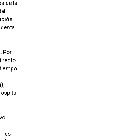
s de la
tal
ación
identa
. Por
irecto
 tiempo
a)
,
ospital
ivo
tines