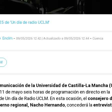
25 de 'Un día de radio UCLM'
Enclm
-
-
O
09/05/2026 12:42
| Actualizado a 09/05/2026 12:44
Cuenca
LM
municación de la Universidad de Castilla-La Mancha 
 11 de mayo seis horas de programación en directo en la
e Un día de Radio UCLM. En esta ocasión, el
consejero 
erno regional, Nacho Hernando
, concederá la
entrevis