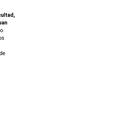
ultad,
Juan
o.
os
 de