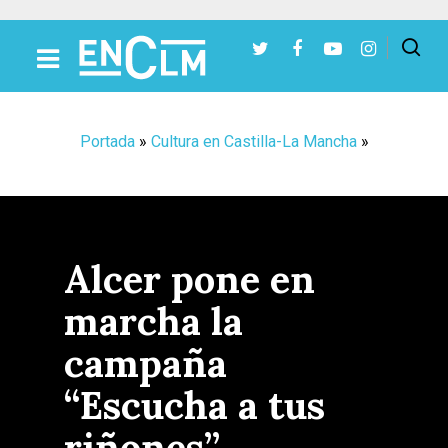
Presiona Intro para buscar o ESC para cerrar
Portada
»
Cultura en Castilla-La Mancha
»
Alcer pone en
marcha la
campaña
“Escucha a tus
riñones”