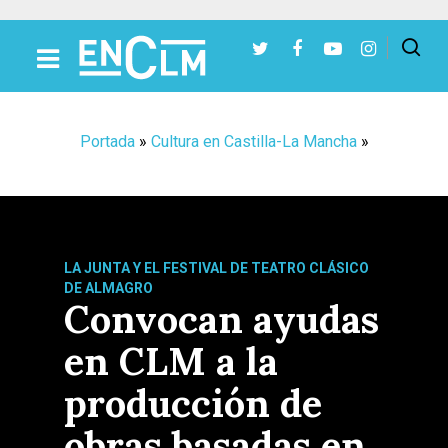
Presiona Intro para buscar o ESC para cerrar
Portada
»
Cultura en Castilla-La Mancha
»
LA JUNTA Y EL FESTIVAL DE TEATRO CLÁSICO
DE ALMAGRO
Convocan ayudas
en CLM a la
producción de
obras basadas en