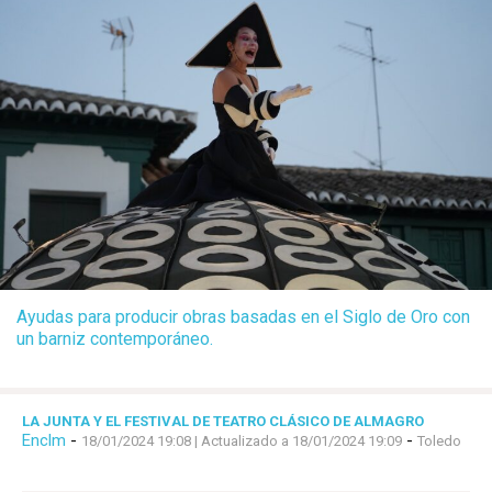
Ayudas para producir obras basadas en el Siglo de Oro con
un barniz contemporáneo.
LA JUNTA Y EL FESTIVAL DE TEATRO CLÁSICO DE ALMAGRO
Enclm
-
-
18/01/2024 19:08
| Actualizado a 18/01/2024 19:09
Toledo