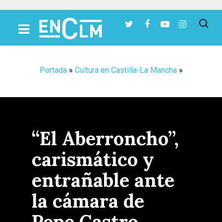
Presiona Intro para buscar o ESC para cerrar
Portada
»
Cultura en Castilla-La Mancha
»
“El Aberroncho”,
carismático y
entrañable ante
la cámara de
Pepe Castro