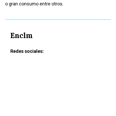
o gran consumo entre otros.
Enclm
Redes sociales:
Castilla-La Manch
Toledo
Sanidad