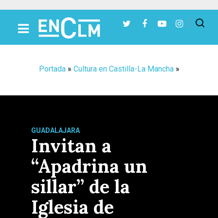
Presiona Intro para buscar o ESC para cerrar
Portada
»
Cultura en Castilla-La Mancha
»
GUADALAJARA
Invitan a
“Apadrina un
sillar” de la
Iglesia de