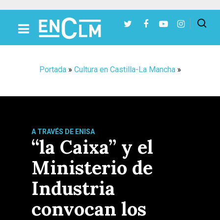
Presiona Intro para buscar o ESC para cerrar
Portada
»
Cultura en Castilla-La Mancha
»
A TRAVÉS DE ENISA
“la Caixa” y el
Ministerio de
Industria
convocan los