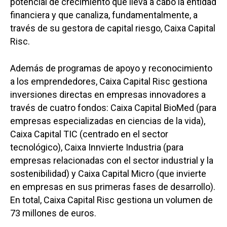
potencial de crecimiento que lleva a cabo la entidad
financiera y que canaliza, fundamentalmente, a
través de su gestora de capital riesgo, Caixa Capital
Castilla-La Manch
Risc.
Toledo
Sanidad
Ciudad Real
Además de programas de apoyo y reconocimiento
Economía
a los emprendedores, Caixa Capital Risc gestiona
Albacete
Educación
inversiones directas en empresas innovadores a
Cuenca
través de cuatro fondos: Caixa Capital BioMed (para
Cultura
Guadalajara
empresas especializadas en ciencias de la vida),
Deportes
Caixa Capital TIC (centrado en el sector
Talavera
tecnológico), Caixa Innvierte Industria (para
Sucesos
empresas relacionadas con el sector industrial y la
Medio Ambiente
sostenibilidad) y Caixa Capital Micro (que invierte
en empresas en sus primeras fases de desarrollo).
Planeta Rural
En total, Caixa Capital Risc gestiona un volumen de
Especiales
73 millones de euros.