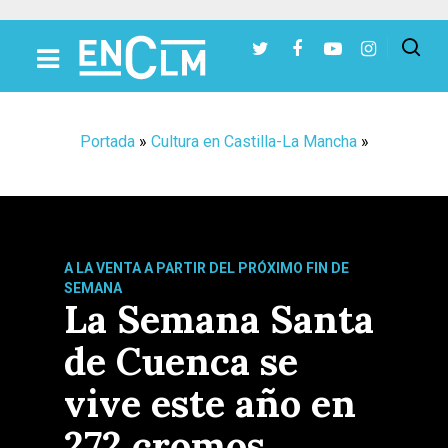
Presiona Intro para buscar o ESC para cerrar
Portada
»
Cultura en Castilla-La Mancha
»
A LA VENTA A PARTIR DEL PRÓXIMO FIN DE
SEMANA
La Semana Santa
de Cuenca se
vive este año en
272 cromos