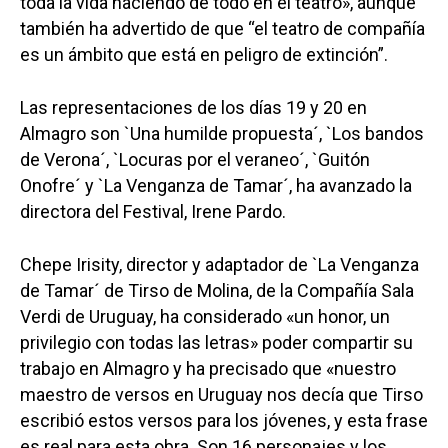
toda la vida haciendo de todo en el teatro», aunque
también ha advertido de que “el teatro de compañía
es un ámbito que está en peligro de extinción”.
Las representaciones de los días 19 y 20 en
Almagro son `Una humilde propuesta´, `Los bandos
de Verona´, `Locuras por el veraneo´, `Guitón
Onofre´ y `La Venganza de Tamar´, ha avanzado la
directora del Festival, Irene Pardo.
Chepe Irisity, director y adaptador de `La Venganza
de Tamar´ de Tirso de Molina, de la Compañía Sala
Verdi de Uruguay, ha considerado «un honor, un
privilegio con todas las letras» poder compartir su
trabajo en Almagro y ha precisado que «nuestro
maestro de versos en Uruguay nos decía que Tirso
escribió estos versos para los jóvenes, y esta frase
es real para esta obra. Son 16 personajes y los