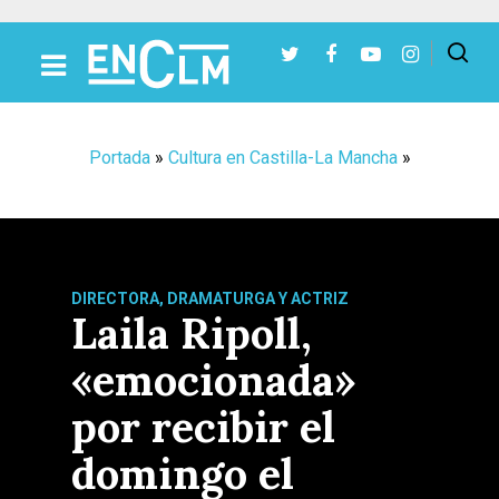
Presiona Intro para buscar o ESC para cerrar
Portada
»
Cultura en Castilla-La Mancha
»
DIRECTORA, DRAMATURGA Y ACTRIZ
Laila Ripoll,
«emocionada»
por recibir el
domingo el