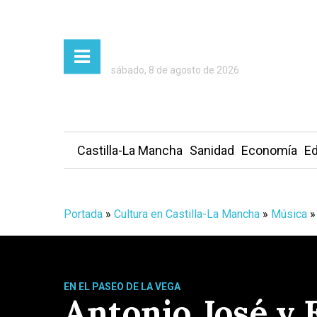
sábado, 8 de agosto de 2026
Castilla-La Mancha
Sanidad
Economía
Ed
Portada
»
Cultura en Castilla-La Mancha
»
Música
»
EN EL PASEO DE LA VEGA
Antonio José y E