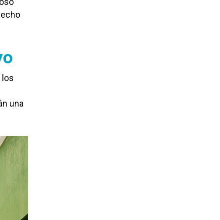
moso
 hecho
yo
los
l
án una