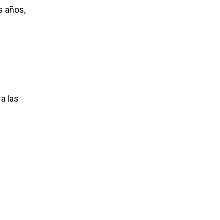
s años,
a las