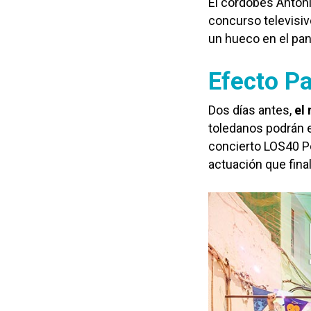
El cordobés Antoni
concurso televisi
un hueco en el pa
Efecto Pa
Dos días antes,
el
toledanos podrán 
concierto LOS40 P
actuación que fina