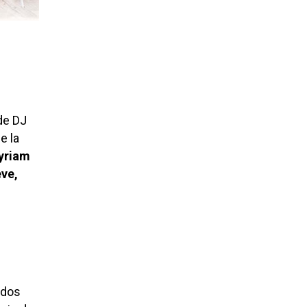
 de DJ
e la
yriam
eve,
ados