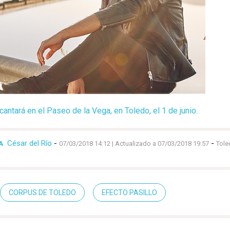
antará en el Paseo de la Vega, en Toledo, el 1 de junio.
César del Río
-
-
A
07/03/2018 14:12
| Actualizado a 07/03/2018 19:57
Tole
CORPUS DE TOLEDO
EFECTO PASILLO