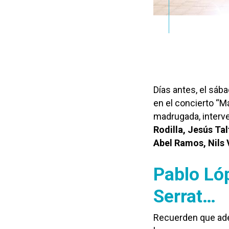
Días antes, el sába
en el concierto “Má
madrugada, interv
Rodilla, Jesús Ta
Abel Ramos, Nils 
Pablo Ló
Serrat…
Recuerden que adem