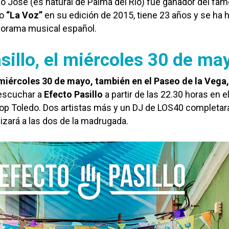
o José (es natural de Palma del Río) fue ganador del fa
vo
“La Voz”
en su edición de 2015, tiene 23 años y se ha
norama musical español.
sillo, el miércoles 30 de ma
 miércoles 30 de mayo, también en el Paseo de la Vega,
escuchar a
Efecto Pasillo
a partir de las 22.30 horas en e
op Toledo. Dos artistas más y un DJ de LOS40 completar
lizará a las dos de la madrugada.