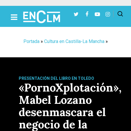
Presiona Intro para buscar o ESC para cerrar
Portada
»
Cultura en Castilla-La Mancha
»
PRESENTACIÓN DEL LIBRO EN TOLEDO
«PornoXplotación»,
Mabel Lozano
desenmascara el
negocio de la