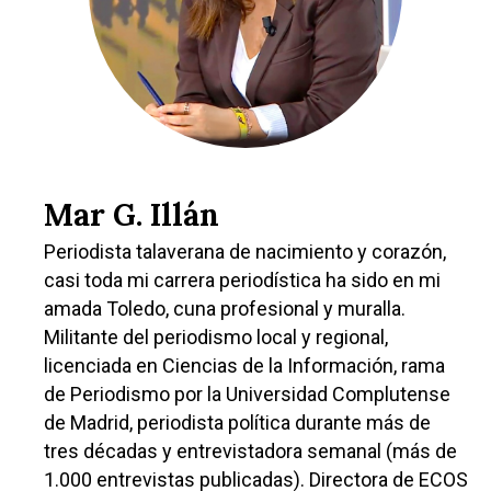
Toledo
Sanidad
Ciudad Real
Economía
Albacete
Educación
Cuenca
Cultura
Guadalajara
Deportes
Mar G. Illán
Talavera
Sucesos
Periodista talaverana de nacimiento y corazón,
casi toda mi carrera periodística ha sido en mi
Medio Ambiente
amada Toledo, cuna profesional y muralla.
Militante del periodismo local y regional,
Planeta Rural
licenciada en Ciencias de la Información, rama
Especiales
de Periodismo por la Universidad Complutense
de Madrid, periodista política durante más de
Política
tres décadas y entrevistadora semanal (más de
Galerías
1.000 entrevistas publicadas). Directora de ECOS