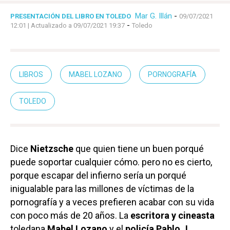
Mar G. Illán
-
PRESENTACIÓN DEL LIBRO EN TOLEDO
09/07/2021
-
12:01
| Actualizado a 09/07/2021 19:37
Toledo
LIBROS
MABEL LOZANO
PORNOGRAFÍA
TOLEDO
Dice
Nietzsche
que quien tiene un buen porqué
puede soportar cualquier cómo. pero no es cierto,
porque escapar del infierno sería un porqué
inigualable para las millones de víctimas de la
pornografía y a veces prefieren acabar con su vida
con poco más de 20 años. La
escritora y cineasta
toledana
Mabel Lozano
y el
policía
Pablo J.