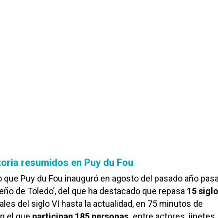
storia resumidos en Puy du Fou
o que Puy du Fou inauguró en agosto del pasado año pasa
eño de Toledo’, del que ha destacado que repasa
15 sigl
les del siglo VI hasta la actualidad, en 75 minutos de
en el que
participan 185 personas,
entre actores, jinetes,