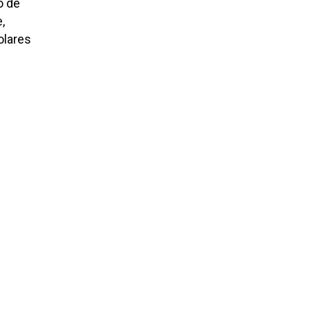
o de
,
lares