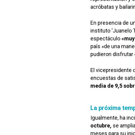
acróbatas y bailari
En presencia de un
instituto ‘Juanelo 
espectáculo
«muy 
país «de una mane
pudieron disfrutar
El vicepresidente 
encuestas de satis
media de 9,5 sobr
La próxima temp
Igualmente, ha inc
octubre,
se amplia
meses para su inic