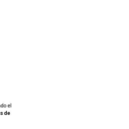
do el
os de