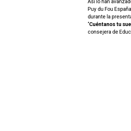
Así lo han avanzad
Puy du Fou España
durante la present
‘Cuéntanos tu sue
consejera de Educa