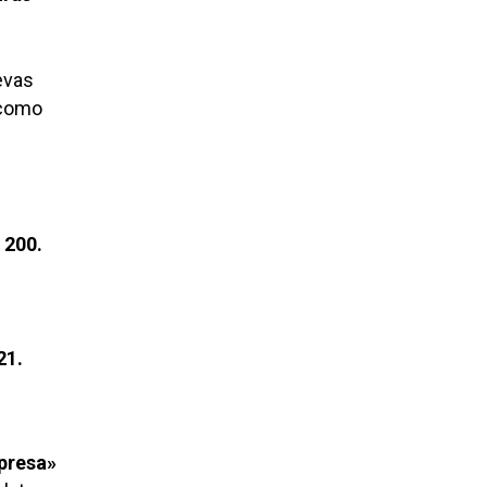
evas
 como
 200.
21.
presa»