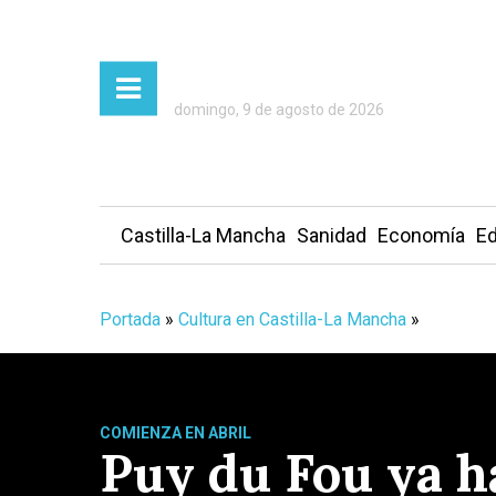
domingo, 9 de agosto de 2026
Castilla-La Mancha
Sanidad
Economía
Ed
Portada
»
Cultura en Castilla-La Mancha
»
COMIENZA EN ABRIL
Puy du Fou ya h