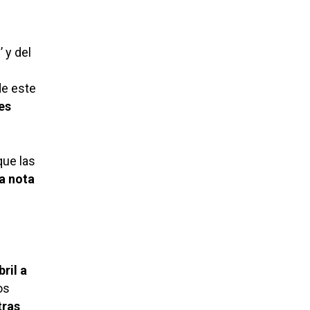
 y del
de este
es
que las
a nota
bril a
os
tras