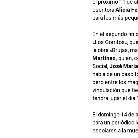
el próximo 11 de abr
escritora
Alicia 
para los más peque
En el segundo fin 
«Los Gorritos», qu
la obra «Brujas, ma
Martínez,
quien, 
Social,
José María
habla de un caso to
pero entre los mago
vinculación que tie
tendrá lugar el día
El domingo 14 de ab
para un periódico l
escolares a la mue