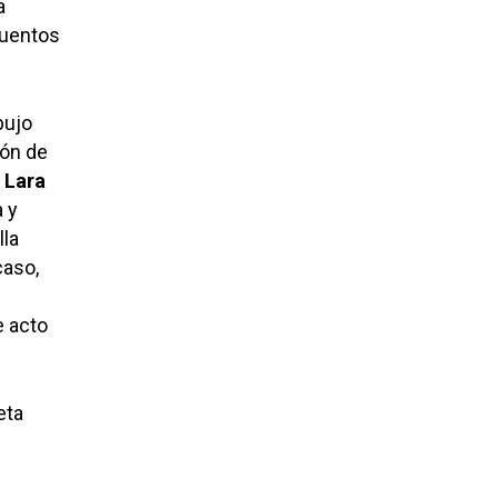
a
cuentos
bujo
ión de
 Lara
 y
lla
caso,
e acto
eta