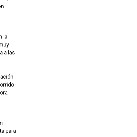
en
n la
 muy
a a las
ración
corrido
tora
án
ta para