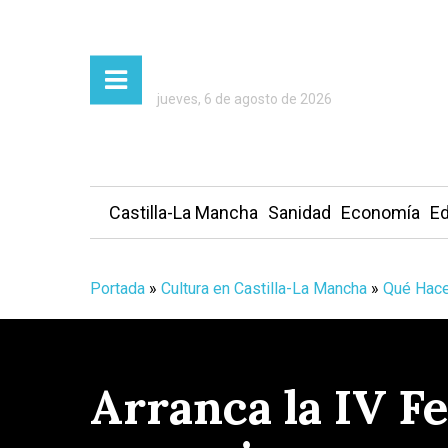
jueves, 6 de agosto de 2026
Castilla-La Mancha
Sanidad
Economía
Ed
Portada
»
Cultura en Castilla-La Mancha
»
Qué Hace
Arranca la IV Fe