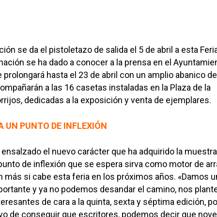
ón se da el pistoletazo de salida el 5 de abril a esta Feri
mación se ha dado a conocer a la prensa en el Ayuntamie
se prolongará hasta el 23 de abril con un amplio abanico de
ompañarán a las 16 casetas instaladas en la Plaza de la
rrijos, dedicadas a la exposición y venta de ejemplares.
A UN PUNTO DE INFLEXIÓN
ensalzado el nuevo carácter que ha adquirido la muestra
 punto de inflexión que se espera sirva como motor de ar
n más si cabe esta feria en los próximos años. «Damos u
mportante y ya no podemos desandar el camino, nos plan
eresantes de cara a la quinta, sexta y séptima edición, p
tivo de conseguir que escritores, podemos decir que nove