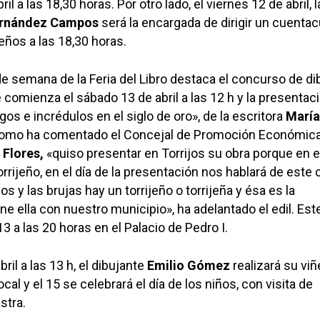
il a las 18,30 horas. Por otro lado, el viernes 12 de abril, l
Fernández Campos
será la encargada de dirigir un cuenta
ños a las 18,30 horas.
de semana de la Feria del Libro destaca el concurso de di
e comienza el sábado 13 de abril a las 12 h y la presentac
gos e incrédulos en el siglo de oro», de la escritora
María
como ha comentado el Concejal de Promoción Económica
 Flores,
«quiso presentar en Torrijos su obra porque en e
rrijeño, en el día de la presentación nos hablará de este 
s y las brujas hay un torrijeño o torrijeña y ésa es la
ne ella con nuestro municipio», ha adelantado el edil. Est
 13 a las 20 horas en el Palacio de Pedro I.
ril a las 13 h, el dibujante
Emilio Gómez
realizará su viñ
ocal y el 15 se celebrará el día de los niños, con visita de
stra.