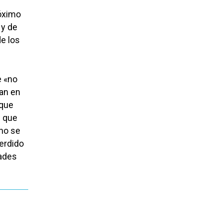
róximo
 y de
de los
e «no
tan en
 que
s que
 no se
erdido
dades