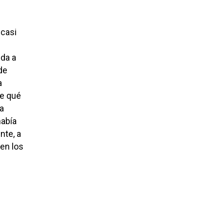
 casi
 da a
de
a
de qué
a
había
nte, a
 en los