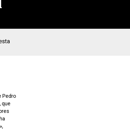
l
esta
de Pedro
, que
tores
 ha
»,