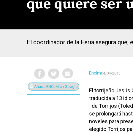
que quiere ser 
El coordinador de la Feria asegura que, 
Enclm
04/04/2013
Añade ENCLM en Google
El torrijeño Jesús
traducida a 13 idio
I de Torrijos (Toled
Presiona Intro para buscar o ESC para cerrar
se prolongará hasta
noveles para prese
elegido Torrijos pa