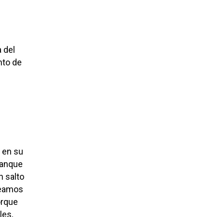
a del
nto de
 en su
ranque
n salto
teamos
orque
les,