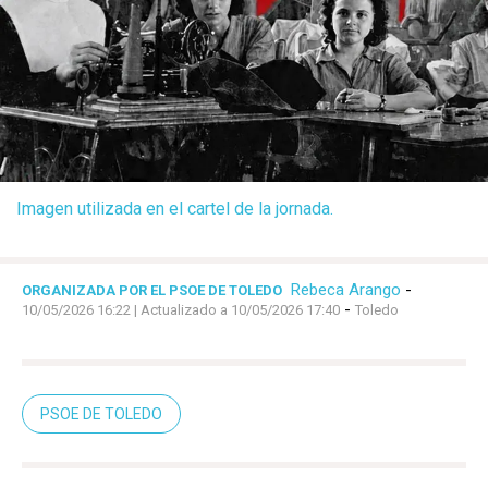
Imagen utilizada en el cartel de la jornada.
Rebeca Arango
-
ORGANIZADA POR EL PSOE DE TOLEDO
-
10/05/2026 16:22
| Actualizado a 10/05/2026 17:40
Toledo
PSOE DE TOLEDO