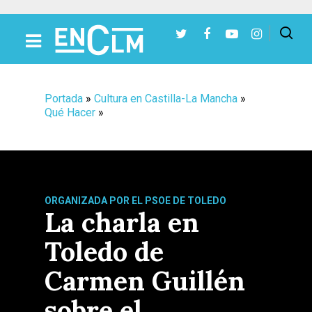
Presiona Intro para buscar o ESC para cerrar
Portada
»
Cultura en Castilla-La Mancha
»
Qué Hacer
»
ORGANIZADA POR EL PSOE DE TOLEDO
La charla en
Toledo de
Carmen Guillén
sobre el