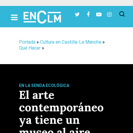
Presiona Intro para buscar o ESC para cerrar
Portada
»
Cultura en Castilla-La Mancha
»
Qué Hacer
»
EN LA SENDA ECOLÓGICA
El arte
contemporáneo
ya tiene un
museo al aire