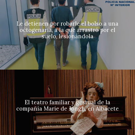
Le detienen por robarle el bolso a una
octogenaria, a la que arrastró por el
suelo, lesionándola
El teatro familiar y gestual de la
compañía Marie de Jongh, en Albacete