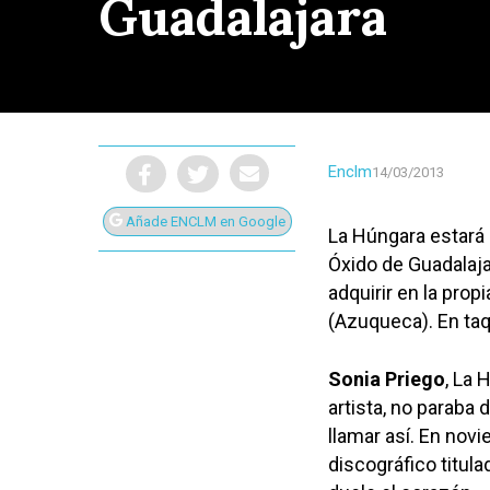
Guadalajara
Enclm
14/03/2013
Añade ENCLM en Google
La Húngara estará 
Óxido de Guadalaja
adquirir en la propi
(Azuqueca). En taqu
Presiona Intro para buscar o ESC para cerrar
Sonia Priego
, La 
artista, no paraba 
llamar así. En nov
discográfico titu