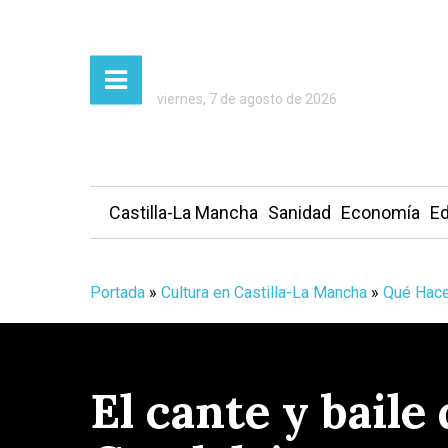
viernes, 7 de agosto de 2026
Castilla-La Mancha
Sanidad
Economía
Ed
Portada
»
Cultura en Castilla-La Mancha
»
Qué Hace
El cante y baile