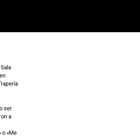
 Sala
den
Trapería
o ser
ron a
» o «Me