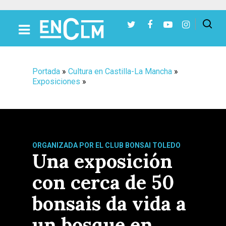
Presiona Intro para buscar o ESC para cerrar
Portada
»
Cultura en Castilla-La Mancha
»
Exposiciones
»
ORGANIZADA POR EL CLUB BONSAI TOLEDO
Una exposición
con cerca de 50
bonsais da vida a
un bosque en