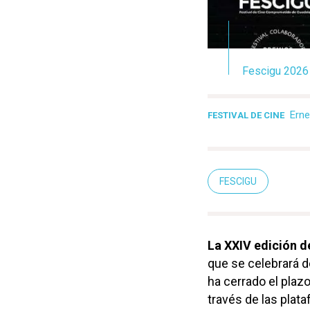
Fescigu 2026
Ern
FESTIVAL DE CINE
FESCIGU
La XXIV edición d
que se celebrará d
ha cerrado el plaz
través de las plat