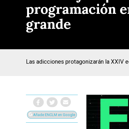
programación en
grande
Las adicciones protagonizarán la XXIV ed
Presiona Intro para buscar o ESC para cerrar
Añade ENCLM en Google