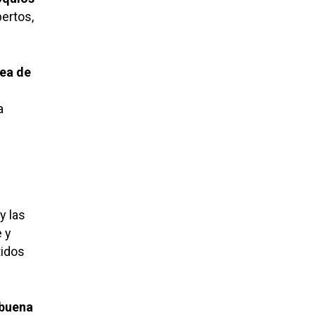
pertos,
rea de
a
y las
e y
tidos
 buena