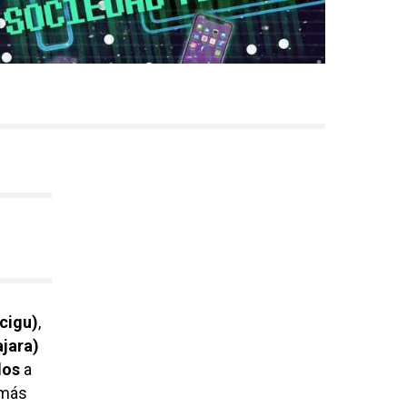
cigu)
,
jara)
dos
a
 más