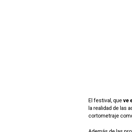
El festival, que
ve 
la realidad de las 
cortometraje como 
Además de las pr