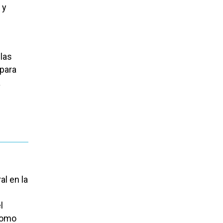
 y
las
para
a
l en la
l
como