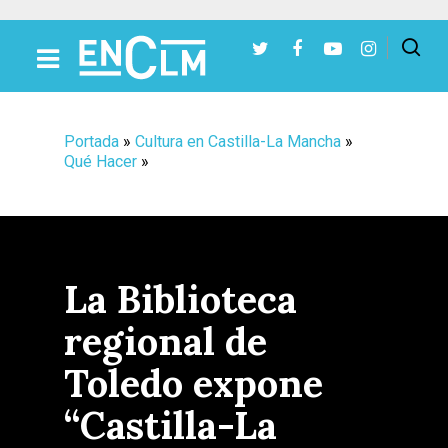
Presiona Intro para buscar o ESC para cerrar
Portada
»
Cultura en Castilla-La Mancha
»
Qué Hacer
»
La Biblioteca
regional de
Toledo expone
“Castilla-La