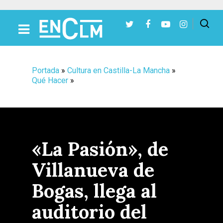
Presiona Intro para buscar o ESC para cerrar
Portada
»
Cultura en Castilla-La Mancha
»
Qué Hacer
»
«La Pasión», de
Villanueva de
Bogas, llega al
auditorio del