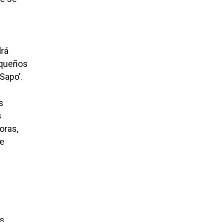
drá
equeños
Sapo’.
s
s
oras,
te
es