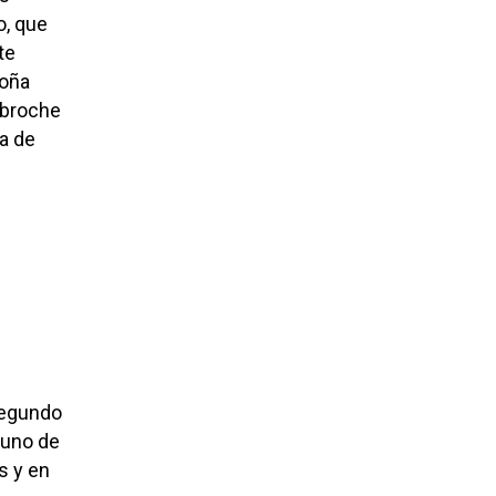
o, que
te
Doña
l broche
ga de
segundo
 uno de
s y en