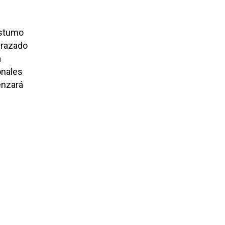
óstumo
sfrazado
a
onales
enzará