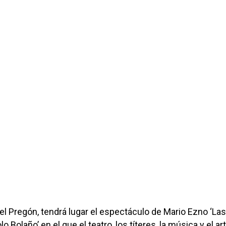
 el Pregón, tendrá lugar el espectáculo de Mario Ezno ‘Las
 Bolaño’ en el que el teatro, los títeres, la música y el ar