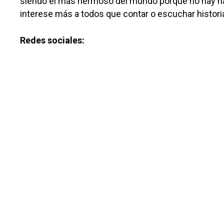
siendo el más hermoso del mundo porque no hay n
Planeta Rural
interese más a todos que contar o escuchar histori
Especiales
Redes sociales:
Política
Galerías