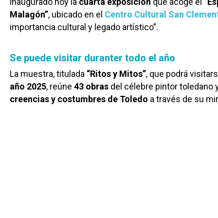
inaugurado hoy la
cuarta exposición
que acoge el
“Es
Malagón”
, ubicado en el
Centro Cultural San Clemen
importancia cultural y legado artístico”.
Se puede visitar duranter todo el año
La muestra, titulada
“Ritos y Mitos”
, que podrá visitar
año 2025
, reúne
43 obras
del célebre pintor toledano y
creencias y costumbres de Toledo
a través de su mir