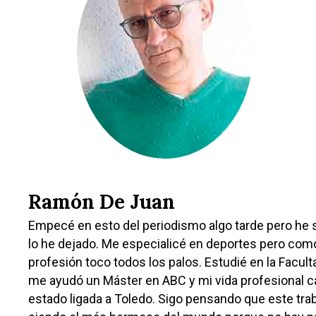
Castilla-La Manch
Toledo
Sanidad
Ciudad Real
Economía
Albacete
Educación
Cuenca
Ramón De Juan
Cultura
Guadalajara
Empecé en esto del periodismo algo tarde pero he s
Deportes
Talavera
lo he dejado. Me especialicé en deportes pero com
profesión toco todos los palos. Estudié en la Facul
Sucesos
me ayudó un Máster en ABC y mi vida profesional c
Medio Ambiente
estado ligada a Toledo. Sigo pensando que este trab