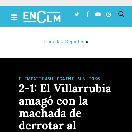
Presiona Intro para buscar o ESC para cerrar
Portada
»
Deportes
»
EL EMPATE CASI LLEGA EN EL MINUTO 95
2-1: El Villarrubia
amagó con la
machada de
derrotar al