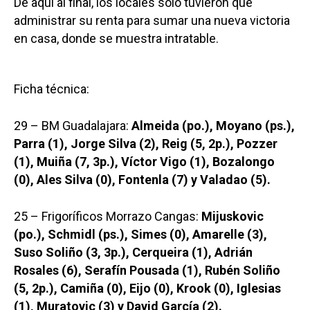
De aquí al final, los locales sólo tuvieron que
administrar su renta para sumar una nueva victoria
en casa, donde se muestra intratable.
Ficha técnica:
29 – BM Guadalajara:
Almeida (po.), Moyano (ps.),
Parra (1), Jorge Silva (2), Reig (5, 2p.), Pozzer
(1), Muiña (7, 3p.), Víctor Vigo (1), Bozalongo
(0), Ales Silva (0), Fontenla (7) y Valadao (5).
25 – Frigoríficos Morrazo Cangas:
Mijuskovic
(po.), Schmidl (ps.), Simes (0), Amarelle (3),
Suso Soliño (3, 3p.), Cerqueira (1), Adrián
Rosales (6), Serafín Pousada (1), Rubén Soliño
(5, 2p.), Camiña (0), Eijo (0), Krook (0), Iglesias
(1), Muratovic (3) y David García (2).