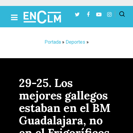
Presiona Intro para buscar o ESC para cerrar
Portada
»
Deportes
»
29-25. Los
mejores gallegos
estaban en el BM
Guadalajara, no
en el Frigoríficos