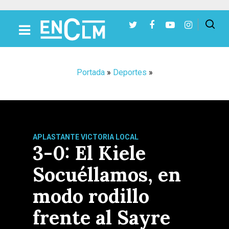
Presiona Intro para buscar o ESC para cerrar
Portada
»
Deportes
»
APLASTANTE VICTORIA LOCAL
3-0: El Kiele
Socuéllamos, en
modo rodillo
frente al Sayre