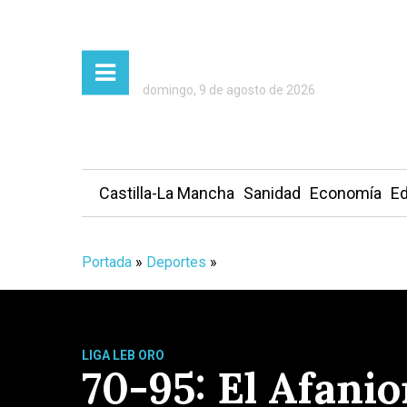
domingo, 9 de agosto de 2026
Castilla-La Mancha
Sanidad
Economía
Ed
Portada
»
Deportes
»
LIGA LEB ORO
70-95: El Afani