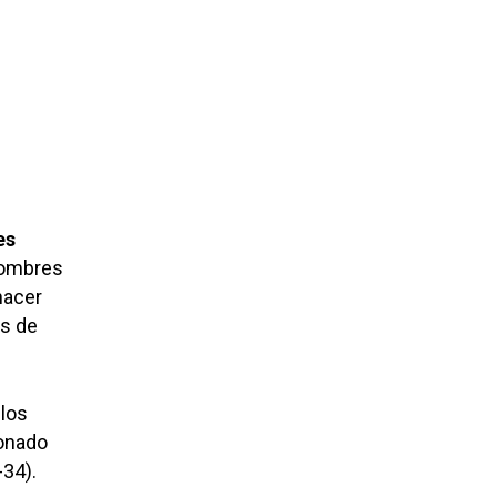
es
hombres
hacer
as de
 los
ionado
-34).