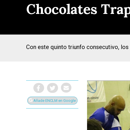
Chocolates Trap
Con este quinto triunfo consecutivo, los
Añade ENCLM en Google
Presiona Intro para buscar o ESC para cerrar