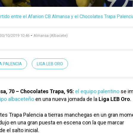
rtido entre el Afanion CB Almansa y el Chocolates Trapa Palenci
-
30/10/2019 10:46
Almansa (Albacete)
A PALENCIA
LIGA LEB ORO
a, 70 – Chocolates Trapa, 95:
el equipo palentino
se i
ipo albaceteño
en una nueva jornada de la
Liga LEB Oro
.
ates Trapa Palencia a tierras manchegas en un gran mom
dujo en una gran puesta en escena con la que marcar
 el salto inicial.