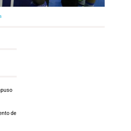
a
mpuso
ento de