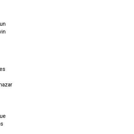
 un
vin
les
nazar
que
os