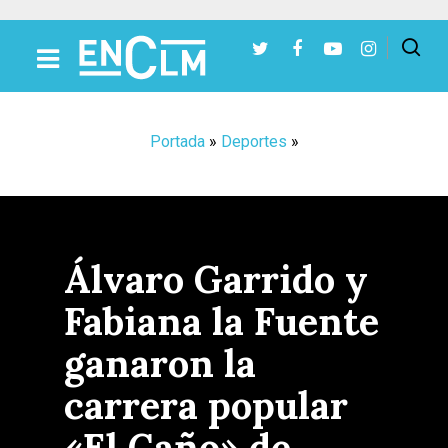
Presiona Intro para buscar o ESC para cerrar
Portada
»
Deportes
»
Álvaro Garrido y
Fabiana la Fuente
ganaron la
carrera popular
«El Caño» de