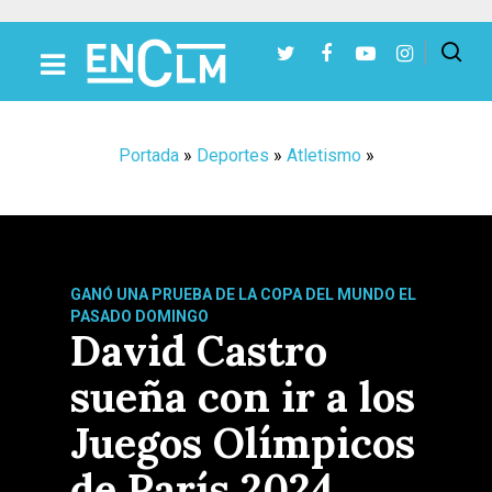
Presiona Intro para buscar o ESC para cerrar
Portada
»
Deportes
»
Atletismo
»
GANÓ UNA PRUEBA DE LA COPA DEL MUNDO EL
PASADO DOMINGO
David Castro
sueña con ir a los
Juegos Olímpicos
de París 2024