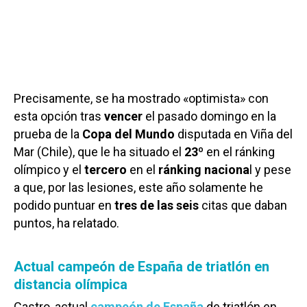
Precisamente, se ha mostrado «optimista» con
esta opción tras
vencer
el pasado domingo en la
prueba de la
Copa del Mundo
disputada en Viña del
Mar (Chile), que le ha situado el
23º
en el ránking
olímpico y el
tercero
en el
ránking naciona
l y pese
a que, por las lesiones, este año solamente he
podido puntuar en
tres de las seis
citas que daban
puntos, ha relatado.
Actual campeón de España de triatlón en
distancia olímpica
Castro, actual
campeón de España
de triatlón en