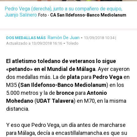
Pedro Vega (derecha), junto a su compañero de equipo,
Juanjo Salinero
Foto -
CA San Ildefonso-Banco Mediolanum
Ramón De Juan
-
DOS MEDALLAS MÁS
13/09/2018 10:34
|
-
Actualizado a 13/09/2018 16:16
Toledo
El atletismo toledano de veteranos lo sigue
«petando» en el Mundial de Málaga
. Ayer cayeron
dos medallas más. La de
plata
para
Pedro Vega
en
M35
(San Ildefonso-Banco Mediolanum
) en los
5.000 metros y la de
bronce
para
Antonio
Mohedano
(
UDAT Talavera
) en M70, en la misma
distancia.
Y eso que Pedro Vega, un día antes de marcharse
para Málaga, decía a encastillalamancha.es que su