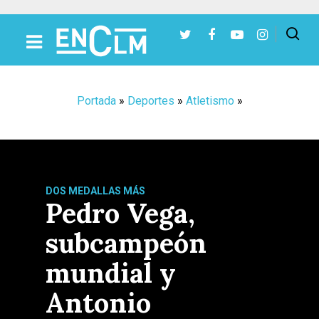
Presiona Intro para buscar o ESC para cerrar
Portada
»
Deportes
»
Atletismo
»
DOS MEDALLAS MÁS
Pedro Vega,
subcampeón
mundial y
Antonio