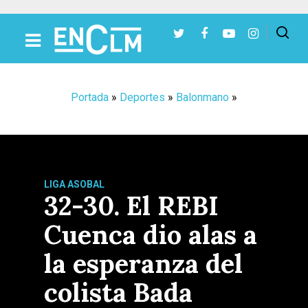
Presiona Intro para buscar o ESC para cerrar
Portada
»
Deportes
»
Balonmano
»
LIGA ASOBAL
32-30. El REBI
Cuenca dio alas a
la esperanza del
colista Bada