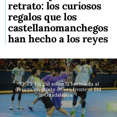
retrato: los curiosos
regalos que los
castellanomanchegos
han hecho a los reyes
33-33: Un gol sobre la bocina da al
Teucro un punto de oro frente al BM
Guadalajara