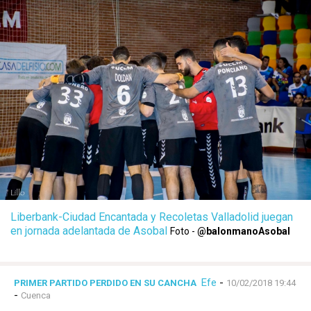
Liberbank-Ciudad Encantada y Recoletas Valladolid juegan
en jornada adelantada de Asobal
Foto -
@balonmanoAsobal
Efe
-
PRIMER PARTIDO PERDIDO EN SU CANCHA
10/02/2018 19:44
-
Cuenca