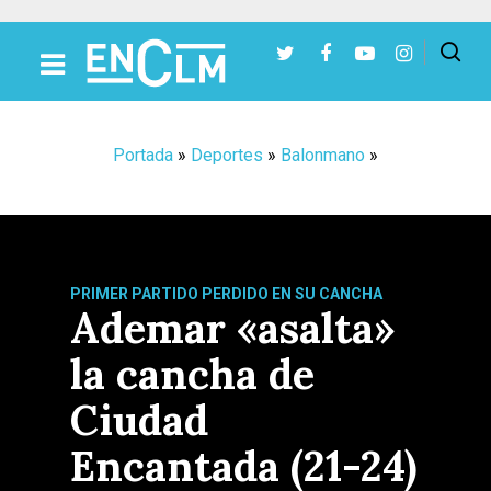
Presiona Intro para buscar o ESC para cerrar
Portada
»
Deportes
»
Balonmano
»
PRIMER PARTIDO PERDIDO EN SU CANCHA
Ademar «asalta»
la cancha de
Ciudad
Encantada (21-24)