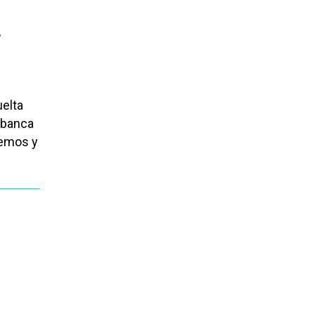
,
uelta
Abanca
nemos y