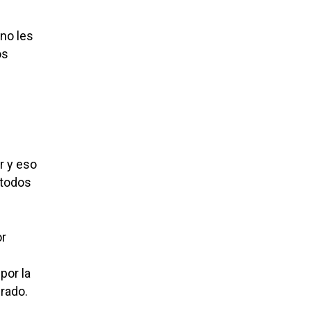
no les
os
r y eso
 todos
or
por la
erado.