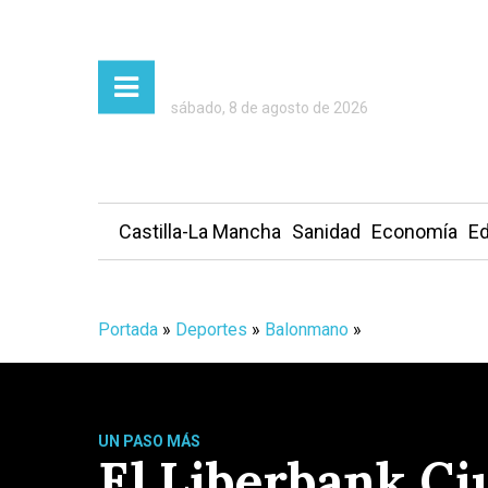
sábado, 8 de agosto de 2026
Castilla-La Mancha
Sanidad
Economía
Ed
Portada
»
Deportes
»
Balonmano
»
UN PASO MÁS
El Liberbank Ci