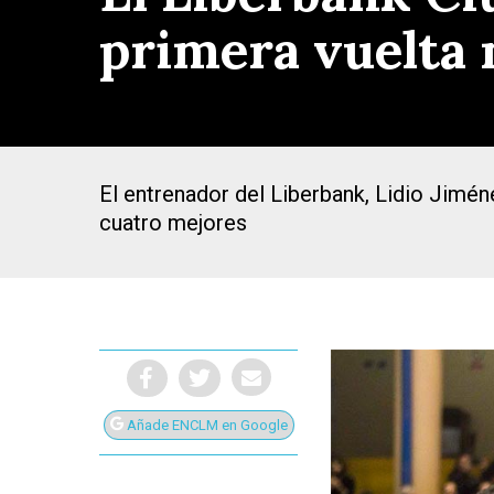
primera vuelta 
El entrenador del Liberbank, Lidio Jimén
cuatro mejores
Presiona Intro para buscar o ESC para cerrar
Añade ENCLM en Google