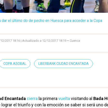
 a dar el último do de pecho en Huesca para acceder a la Copa
-
/12/2017 18:16
| Actualizado a 12/12/2017 18:19
Cuenca
COPA ASOBAL
LIBERBANK CIUDAD ENCANTADA
ad Encantada
cierra
la primera
vuelta
visitando al
Bada H
e lograr el triunfo y con la emoción se saber si será uno d