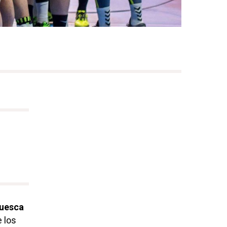
uesca
e los