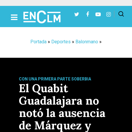
Presiona Intro para buscar o ESC para cerrar
Portada
»
Deportes
»
Balonmano
»
CON UNA PRIMERA PARTE SOBERBIA
El Quabit
Guadalajara no
notó la ausencia
de Márquez y