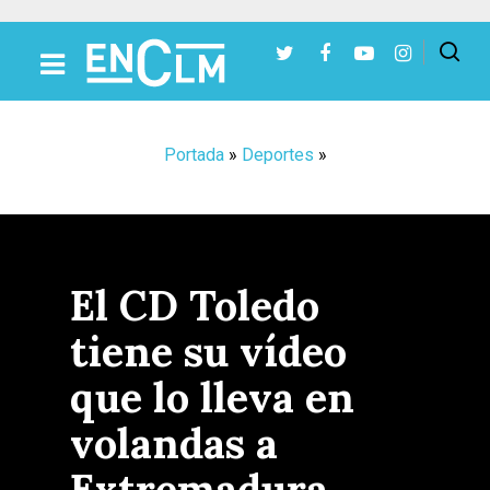
Presiona Intro para buscar o ESC para cerrar
Portada
»
Deportes
»
El CD Toledo
tiene su vídeo
que lo lleva en
volandas a
Extremadura