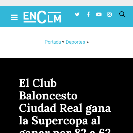
Presiona Intro para buscar o ESC para cerrar
Portada
»
Deportes
»
El Club
Baloncesto
Ciudad Real gana
la Supercopa al
ganar por 82 a 62