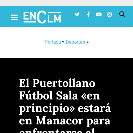
Presiona Intro para buscar o ESC para cerrar
Portada
»
Deportes
»
El Puertollano
Fútbol Sala «en
principio» estará
en Manacor para
enfrentarse al