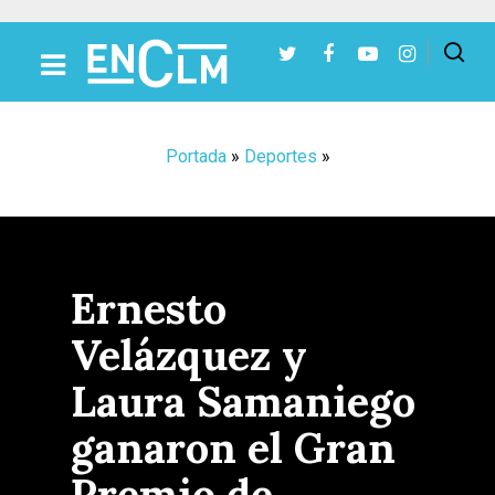
Presiona Intro para buscar o ESC para cerrar
Portada
»
Deportes
»
Ernesto
Velázquez y
Laura Samaniego
ganaron el Gran
Premio de