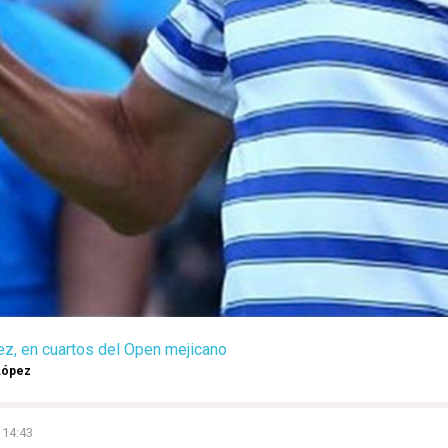
ez, en cuartos del Open mejicano
 López
 14:43