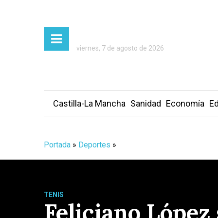
viernes, 7 de agosto de 2026
Castilla-La Mancha
Sanidad
Economía
Ed
Portada
»
Deportes
»
TENIS
Feliciano López