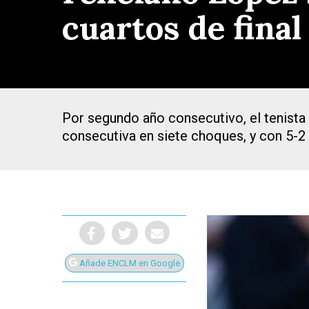
cuartos de final
Por segundo año consecutivo, el tenista
consecutiva en siete choques, y con 5-2 
Presiona Intro para buscar o ESC para cerrar
Añade ENCLM en Google