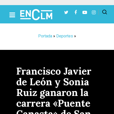
Presiona Intro para buscar o ESC para cerrar
Portada
»
Deportes
»
Francisco Javier
de León y Sonia
Ruiz ganaron la
carrera «Puente
Canasta» de San