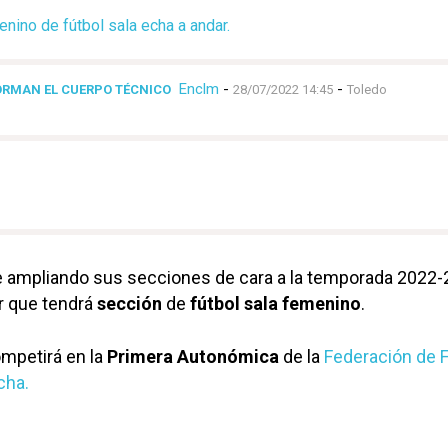
nino de fútbol sala echa a andar.
Enclm
-
-
ORMAN EL CUERPO TÉCNICO
28/07/2022 14:45
Toledo
 ampliando sus secciones de cara a la temporada 2022-2
r que tendrá
sección
de
fútbol sala femenino
.
mpetirá en la
Primera Autonómica
de la
Federación de F
cha.