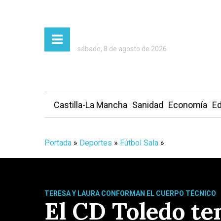
sábado, 8 de agosto de 2026
Castilla-La Mancha
Sanidad
Economía
Ed
Portada
»
Deportes
»
Fútbol Sala
»
TERESA Y LAURA CONFORMAN EL CUERPO TÉCNICO
El CD Toledo te