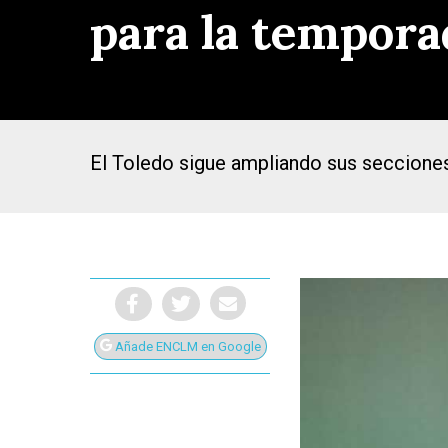
para la tempora
El Toledo sigue ampliando sus secciones
Añade ENCLM en Google
Presiona Intro para buscar o ESC para cerrar