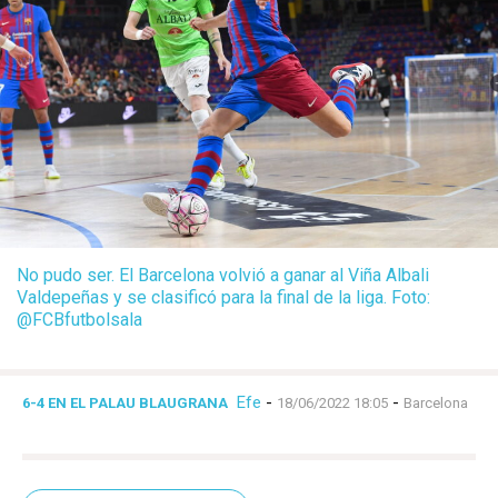
No pudo ser. El Barcelona volvió a ganar al Viña Albali
Valdepeñas y se clasificó para la final de la liga. Foto:
@FCBfutbolsala
Efe
-
-
6-4 EN EL PALAU BLAUGRANA
18/06/2022 18:05
Barcelona