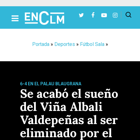
Presiona Intro para buscar o ESC para cerrar
Portada
»
Deportes
»
Fútbol Sala
»
6-4 EN EL PALAU BLAUGRANA
Se acabó el sueño
del Viña Albali
Valdepeñas al ser
eliminado por el