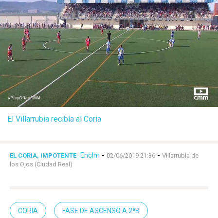
El Villarrubia recibía al Coria
Enclm
-
-
EL CORIA, IMPOTENTE
02/06/2019 21:36
Villarrubia de
los Ojos (Ciudad Real)
CORIA
FASE DE ASCENSO A 2ªB