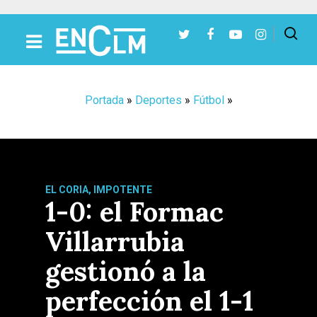
Presiona Intro para buscar o ESC para cerrar
Portada
»
Deportes
»
Fútbol
»
EL CORIA, IMPOTENTE
1-0: el Formac
Villarrubia
gestionó a la
perfección el 1-1