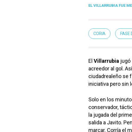
EL VILLARRUBIA FUE M
CORIA
FASE 
El
Villarrubia
jugó 
acreedor al gol. A
ciudadrealeño se f
iniciativa pero sin 
Solo en los minutos
conservador, tácti
la jugada del prim
salida a Javito. P
marcar. Corría el m