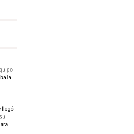
equipo
ba la
 llegó
 su
ara