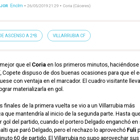
Enclm
-
-
EJOR
26/05/2019 21:29
Coria (Cáceres)
DE ASCENSO A 2ªB
VILLARRUBIA CF
mejor que el
Coria
en los primeros minutos, haciéndose
sí, Copete dispuso de dos buenas ocasiones para que el 
uese con ventaja en el marcador. El cuadro visitante lleva
lograr materializarla en gol.
 finales de la primera vuelta se vio a un Villarrubia más
ca que mantendría al inicio de la segunda parte. Hasta que
er gol del partido, cuando el portero Delgado enganchó en
enalti que paró Delgado, pero el rechazo lo aprovechó
Fuli
p
inuto 60 de partido. El Villarrubia no supo aprovechar sus