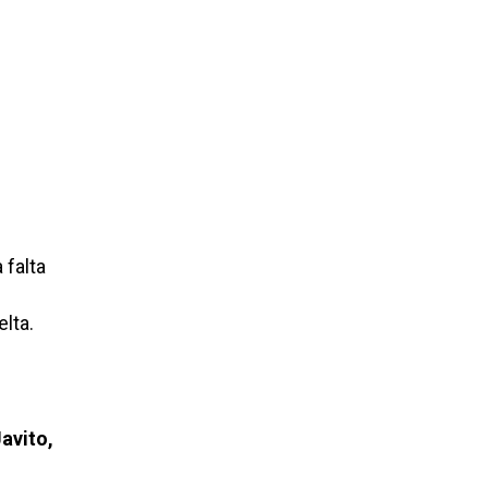
 falta
elta.
Javito,