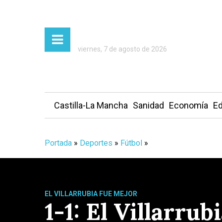
viernes, 7 de agosto de 2026
Castilla-La Mancha
Sanidad
Economía
Ed
Portada
»
Deportes
»
Fútbol
»
EL VILLARRUBIA FUE MEJOR
1-1: El Villarru