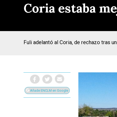
Coria estaba me
Fuli adelantó al Coria, de rechazo tras 
Añade ENCLM en Google
Presiona Intro para buscar o ESC para cerrar