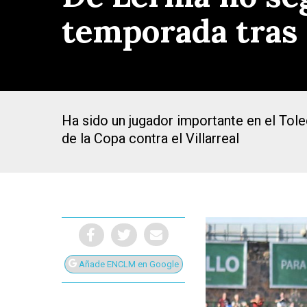
temporada tras 
Ha sido un jugador importante en el Toled
de la Copa contra el Villarreal
Presiona Intro para buscar o ESC para cerrar
Añade ENCLM en Google