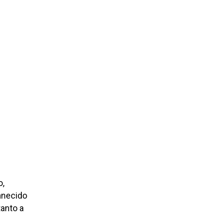
o,
anecido
tanto a