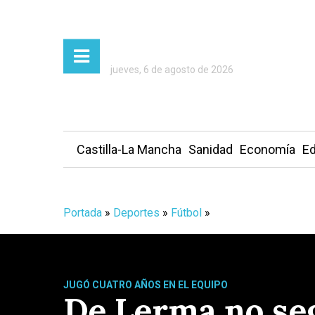
jueves, 6 de agosto de 2026
Castilla-La Mancha
Sanidad
Economía
Ed
Portada
»
Deportes
»
Fútbol
»
JUGÓ CUATRO AÑOS EN EL EQUIPO
De Lerma no seg