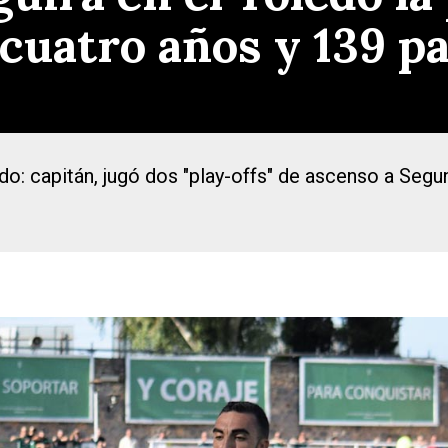
cuatro años y 139 pa
o: capitán, jugó dos "play-offs" de ascenso a Segun