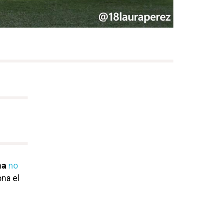
ma
no
na el