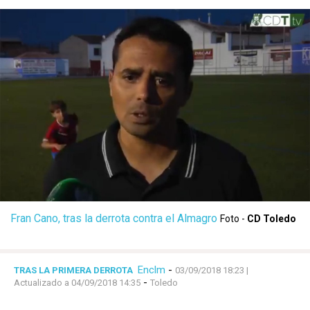
Fran Cano, tras la derrota contra el Almagro
Foto -
CD Toledo
Enclm
-
TRAS LA PRIMERA DERROTA
03/09/2018 18:23
|
-
Actualizado a 04/09/2018 14:35
Toledo