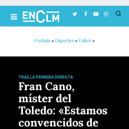
Presiona Intro para buscar o ESC para cerrar
Portada
»
Deportes
»
Fútbol
»
TRAS LA PRIMERA DERROTA
Fran Cano,
míster del
Toledo: «Estamos
convencidos de