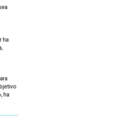
sea
r ha
a,
cara
bjetivo
», ha