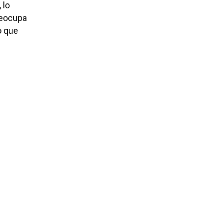
 lo
reocupa
o que