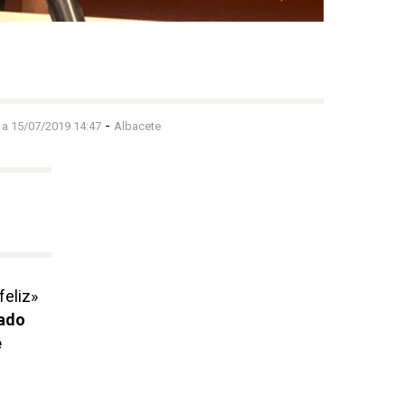
-
 a 15/07/2019 14:47
Albacete
eliz»
tado
e