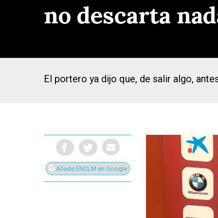
no descarta nad
El portero ya dijo que, de salir algo, an
Añade ENCLM en Google
Presiona Intro para buscar o ESC para cerrar