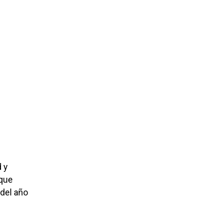
 y
 que
del año