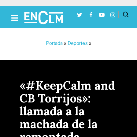
Presiona Intro para buscar o ESC para cerrar
Portada
»
Deportes
»
«#KeepCalm and
CB Torrijos»:
llamada a la
machada de la
remontada…