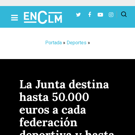
Presiona Intro para buscar o ESC para cerrar
Portada
»
Deportes
»
La Junta destina
hasta 50.000
euros a cada
federación
deportiva y hasta